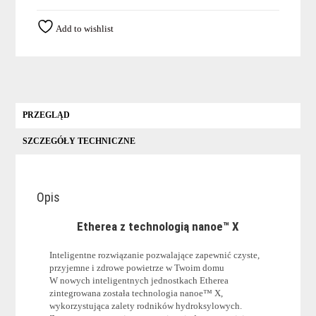
-
CS-
Add to wishlist
XZ35XKEW
z
pilotem
bezprzewodowym
PRZEGLĄD
SZCZEGÓŁY TECHNICZNE
Opis
Etherea z technologią nanoe™ X
Inteligentne rozwiązanie pozwalające zapewnić czyste,
przyjemne i zdrowe powietrze w Twoim domu
W nowych inteligentnych jednostkach Etherea
zintegrowana została technologia nanoe™ X,
wykorzystująca zalety rodników hydroksylowych.