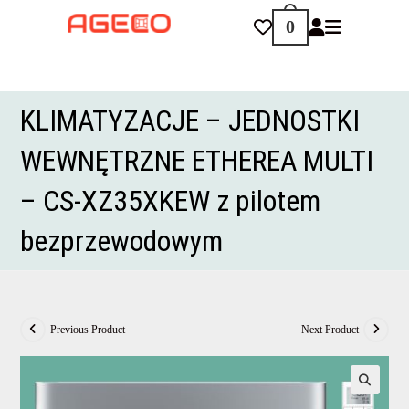
Skip
0
to
content
KLIMATYZACJE – JEDNOSTKI
WEWNĘTRZNE ETHEREA MULTI
– CS-XZ35XKEW z pilotem
bezprzewodowym
Previous Product
Next Product
🔍