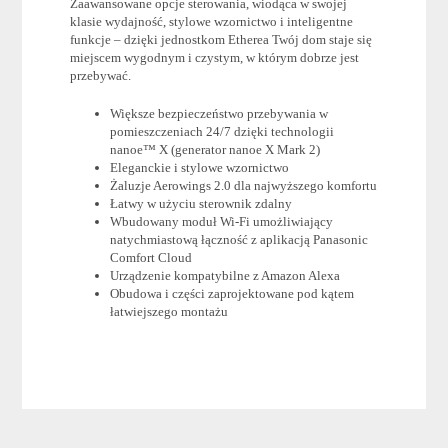
Zaawansowane opcje sterowania, wiodąca w swojej
klasie wydajność, stylowe wzornictwo i inteligentne
funkcje – dzięki jednostkom Etherea Twój dom staje się
miejscem wygodnym i czystym, w którym dobrze jest
przebywać.
Większe bezpieczeństwo przebywania w
pomieszczeniach 24/7 dzięki technologii
nanoe™ X (generator nanoe X Mark 2)
Eleganckie i stylowe wzornictwo
Żaluzje Aerowings 2.0 dla najwyższego komfortu
Łatwy w użyciu sterownik zdalny
Wbudowany moduł Wi-Fi umożliwiający
natychmiastową łączność z aplikacją Panasonic
Comfort Cloud
Urządzenie kompatybilne z Amazon Alexa
Obudowa i części zaprojektowane pod kątem
łatwiejszego montażu