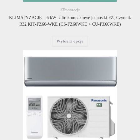
Klimatyzacja
KLIMATYZACJĘ – 6 kW. Ultrakompaktowe jednostki FZ, Czynnik
R32 KIT-FZ60-WKE (CS-FZ60WKE + CU-FZ60WKE)
Ten
Wybierz opcje
produkt
ma
wiele
wariantów.
Opcje
można
wybrać
na
stronie
produktu