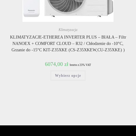
Klimatyzacja
KLIMATYZACJE-ETHEREA INVERTER PLUS – BIAŁA – Filtr
NANOEX + COMFORT CLOUD – R32 / Chłodzenie do -10°C,
Grzanie do -15°C KIT-Z35XKE (CS-Z35XKEW,CU-Z35XKE) )
6074,00
zł
brutto z 23% VAT
Ten
Wybierz opcje
produkt
ma
wiele
wariantów.
Opcje
można
wybrać
na
stronie
produktu