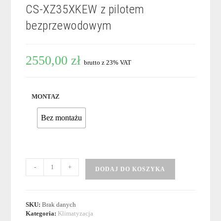
CS-XZ35XKEW z pilotem
bezprzewodowym
2550,00
zł
brutto z 23% VAT
MONTAZ
Bez montażu
ilość
-
+
DODAJ DO KOSZYKA
KLIMATYZACJE
-
JEDNOSTKI
WEWNĘTRZNE
SKU:
Brak danych
ETHEREA
Kategoria:
Klimatyzacja
MULTI