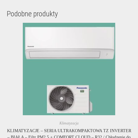
Podobne produkty
Klimatyzacja
KLIMATYZACJE – SERIA ULTRAKOMPAKTOWA TZ INVERTER
– BIAŁA – Filtr PM2,5 + COMFORT CLOUD – R32 / Chłodzenie do