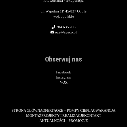
fotowoltaika - rekuperacja
ul. Wspólna 1P, 45-837 Opole
woj. opolskie
784 635 986
oze@ageco.pl
Obserwuj nas
Facebook
Instagram
VOX
STRONA GŁÓWNA
OFERTA
OZE – POMPY CIEPŁA
GWARANCJA
MONTAŻ
PROJEKTY I REALIZACJE
KONTAKT
AKTUALNOŚCI – PROMOCJE