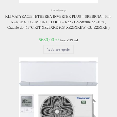
Klimatyzacja
KLIMATYZACJE- ETHEREA INVERTER PLUS – SREBRNA – Filtr
NANOEX + COMFORT CLOUD – R32 / Chłodzenie do -10°C,
Grzanie do -15°C KIT-XZ25XKE (CS-XZ25XKEW, CU-Z25XKE )
5680,00
zł
brutto z 23% VAT
Ten
Wybierz opcje
produkt
ma
wiele
wariantów.
Opcje
można
wybrać
na
stronie
produktu