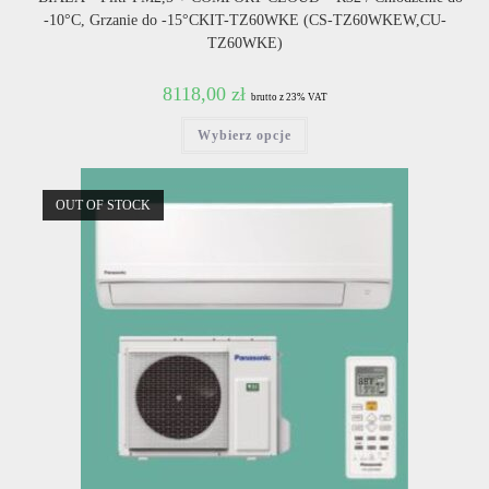
-10°C, Grzanie do -15°CKIT-TZ60WKE (CS-TZ60WKEW,CU-
TZ60WKE)
8118,00
zł
brutto z 23% VAT
Ten
Wybierz opcje
produkt
ma
wiele
wariantów.
Opcje
OUT OF STOCK
można
wybrać
na
stronie
produktu