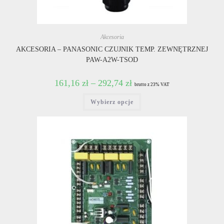
Akcesoria
AKCESORIA – PANASONIC CZUJNIK TEMP. ZEWNĘTRZNEJ
PAW-A2W-TSOD
161,16
zł
–
292,74
zł
brutto z 23% VAT
Ten
Wybierz opcje
produkt
ma
wiele
wariantów.
Opcje
można
wybrać
na
stronie
produktu