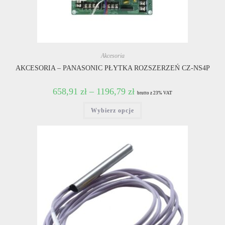
Akcesoria
AKCESORIA – PANASONIC PŁYTKA ROZSZERZEŃ CZ-NS4P
658,91
zł
–
1196,79
zł
brutto z 23% VAT
Ten
Wybierz opcje
produkt
ma
wiele
wariantów.
Opcje
można
wybrać
na
stronie
produktu