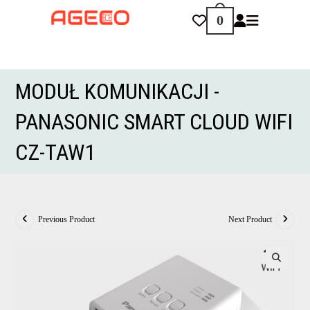
Skip
0
to
content
MODUŁ KOMUNIKACJI -
PANASONIC SMART CLOUD WIFI
CZ-TAW1
Previous Product
Next Product
🔍