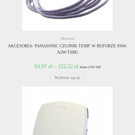
Akcesoria
AKCESORIA- PANASONIC CZUJNIK TEMP. W BUFORZE PAW-
A2W-TSBU
83,97
zł
–
152,52
zł
brutto z 23% VAT
Ten
Wybierz opcje
produkt
ma
wiele
wariantów.
Opcje
można
wybrać
na
stronie
produktu