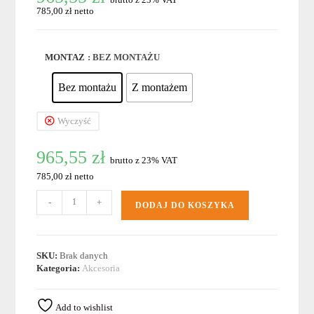
785,00 zł netto
MONTAZ
: BEZ MONTAŻU
Bez montażu
Z montażem
Wyczyść
965,55
zł
brutto z 23% VAT
785,00 zł netto
ilość
-
+
DODAJ DO KOSZYKA
MODUŁ
KOMUNIKACJI
-
PANASONIC
SKU:
Brak danych
SMART
Kategoria:
Akcesoria
CLOUD
WIFI
CZ-
Add to wishlist