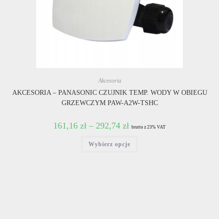
Akcesoria
AKCESORIA – PANASONIC CZUJNIK TEMP. WODY W OBIEGU
GRZEWCZYM PAW-A2W-TSHC
161,16
zł
–
292,74
zł
brutto z 23% VAT
Ten
Wybierz opcje
produkt
ma
wiele
wariantów.
Opcje
można
wybrać
na
stronie
produktu