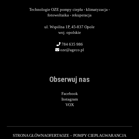
Technologie OZE pompy ciepła - klimatyzacja -
fotowoltaika - rekuperacja
ul. Wspólna 1P, 45-837 Opole
woj. opolskie
784 635 986
oze@ageco.pl
Obserwuj nas
Facebook
Instagram
VOX
STRONA GŁÓWNA
OFERTA
OZE – POMPY CIEPŁA
GWARANCJA